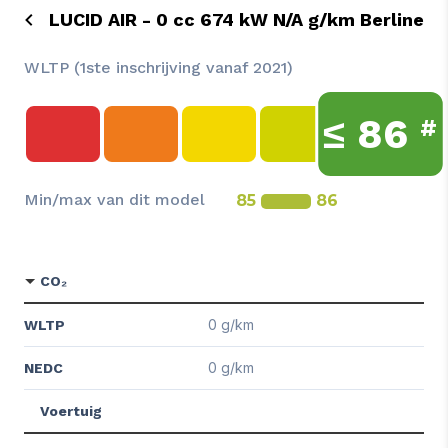
LUCID AIR - 0 cc 674 kW N/A g/km Berline
WLTP (1ste inschrijving vanaf 2021)
≤
86
#
Min/max van dit model
85
86
CO₂
0 g/km
WLTP
0 g/km
NEDC
Voertuig