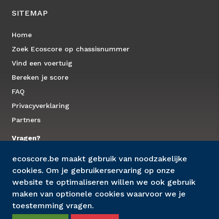
SITEMAP
Home
Zoek Ecoscore op chassisnummer
Vind een voertuig
Bereken je score
FAQ
Privacyverklaring
Partners
Vragen?
ecoscore.be maakt gebruik van noodzakelijke
Contacteer ons
cookies. Om je gebruikerservaring op onze
website te optimaliseren willen we ook gebruik
maken van optionele cookies waarvoor we je
toestemming vragen.
© 2022 Ecoscore
Laatste database update: 10/07/2026 - Volgende database