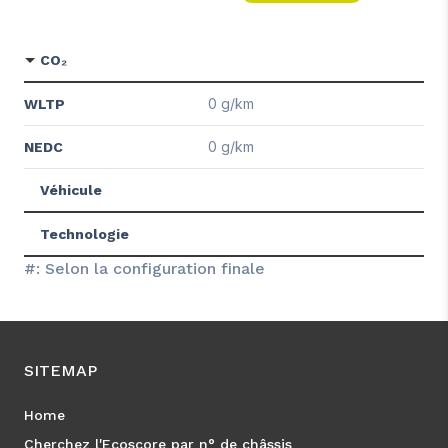
CO₂
0 g/km
WLTP
0 g/km
NEDC
Véhicule
Technologie
#: Selon la configuration finale
SITEMAP
Home
Cherchez l'Ecoscore par n° de châssis