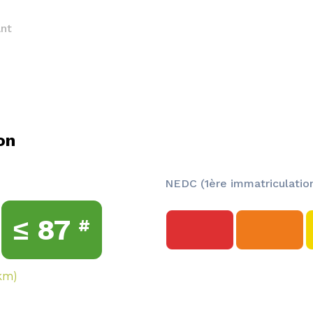
nt
on
NEDC (1ère immatriculation
≤
87
#
km)