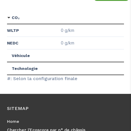
CO₂
0 g/km
WLTP
0 g/km
NEDC
Véhicule
Technologie
#: Selon la configuration finale
SITEMAP
Home
Cherchez l'Ecoscore par n° de châssis