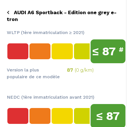
AUDI A6 Sportback - Edition one grey e-
tron
WLTP (1ère immatriculation ≥ 2021)
≤
87
#
Version la plus
87
(0 g/km)
populaire de ce modèle
NEDC (1ère immatriculation avant 2021)
≤
87