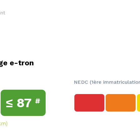
nt
ge e-tron
NEDC (1ère immatriculation
≤
87
#
km)