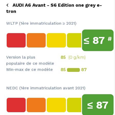
AUDI A6 Avant - S6 Edition one grey e-
tron
WLTP (1ère immatriculation ≥ 2021)
≤
87
#
Version la plus
85
(0 g/km)
populaire de ce modèle
Min-max de ce modèle
85
87
NEDC (1ère immatriculation avant 2021)
≤
87