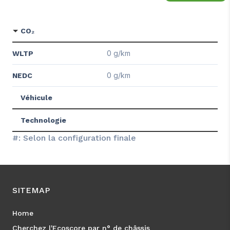
CO₂
0 g/km
WLTP
0 g/km
NEDC
Véhicule
Technologie
#: Selon la configuration finale
SITEMAP
Home
Cherchez l'Ecoscore par n° de châssis