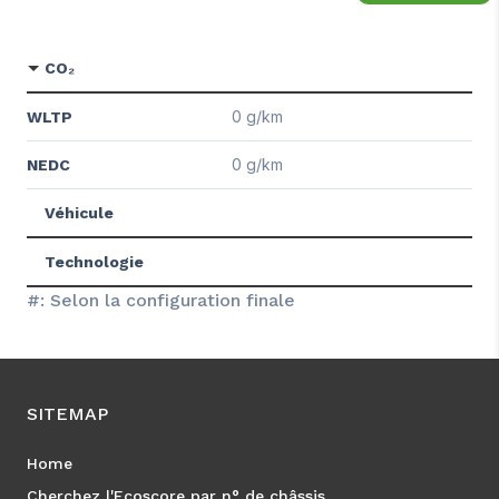
CO₂
0 g/km
WLTP
0 g/km
NEDC
Véhicule
Technologie
#: Selon la configuration finale
SITEMAP
Home
Cherchez l'Ecoscore par n° de châssis