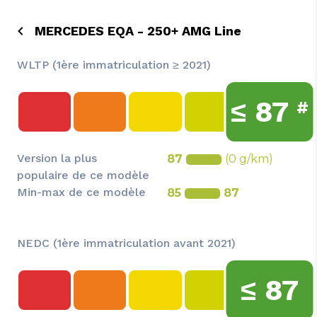
MERCEDES EQA - 250+ AMG Line
WLTP (1ère immatriculation ≥ 2021)
≤
87
#
Version la plus
87
(0 g/km)
populaire de ce modèle
Min-max de ce modèle
85
87
NEDC (1ère immatriculation avant 2021)
≤
87