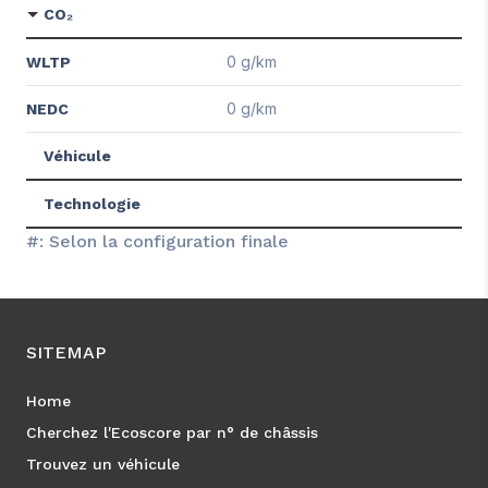
CO₂
0 g/km
WLTP
0 g/km
NEDC
Véhicule
Technologie
#: Selon la configuration finale
SITEMAP
Home
Cherchez l'Ecoscore par n° de châssis
Trouvez un véhicule