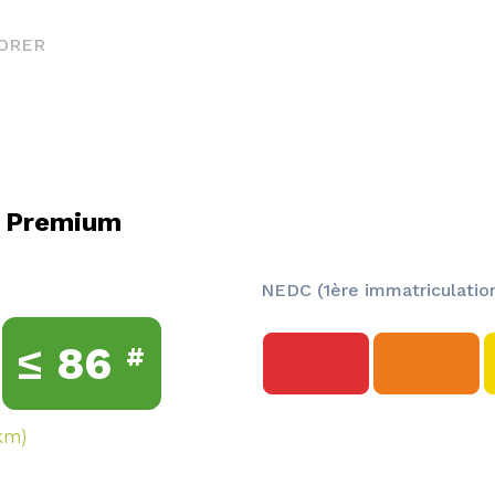
ORER
 Premium
NEDC (1ère immatriculation
≤
86
#
km)