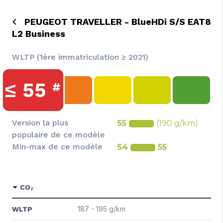
PEUGEOT TRAVELLER - BlueHDi S/S EAT8
L2 Business
WLTP (1ère immatriculation ≥ 2021)
≤
55
#
Version la plus
55
(190 g/km)
populaire de ce modèle
Min-max de ce modèle
54
55
CO₂
187 - 195 g/km
WLTP