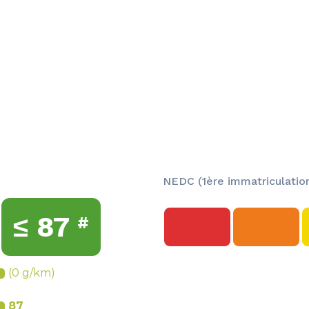
NEDC (1ère immatriculation
≤
87
#
(0 g/km)
87