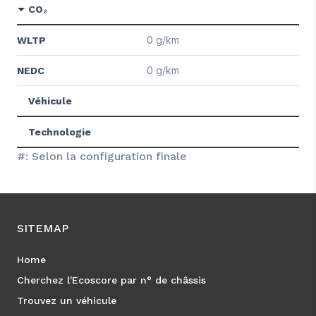
CO₂
0 g/km
WLTP
0 g/km
NEDC
Véhicule
Technologie
#: Selon la configuration finale
SITEMAP
Home
Cherchez l'Ecoscore par n° de châssis
Trouvez un véhicule