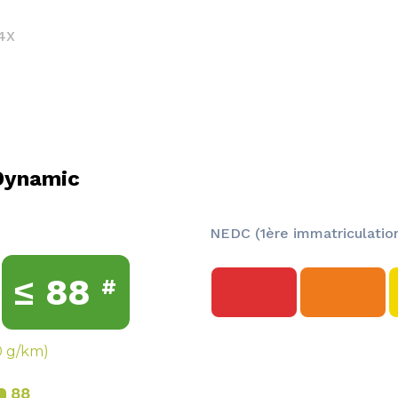
4X
Dynamic
NEDC (1ère immatriculation
≤
88
#
0 g/km)
88