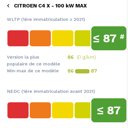
CITROEN C4 X - 100 kW MAX
WLTP (1ère immatriculation ≥ 2021)
≤
87
#
Version la plus
86
(0 g/km)
populaire de ce modèle
Min-max de ce modèle
86
87
NEDC (1ère immatriculation avant 2021)
≤
87