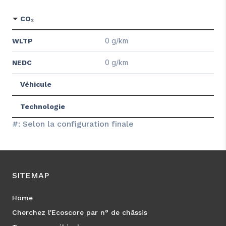
CO₂
0 g/km
WLTP
0 g/km
NEDC
Véhicule
Technologie
#: Selon la configuration finale
SITEMAP
Home
Cherchez l'Ecoscore par n° de châssis