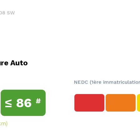
08 SW
ure Auto
NEDC (1ère immatriculation
≤
86
#
km)