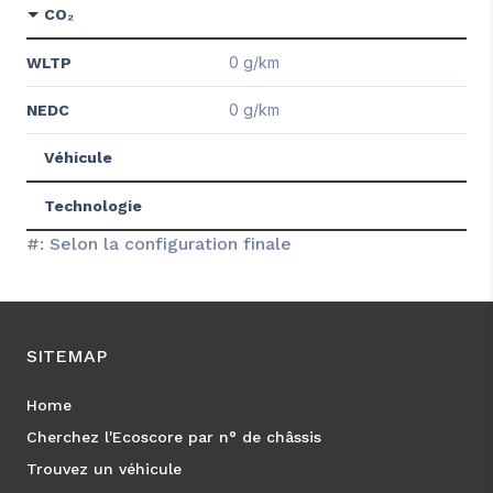
CO₂
0 g/km
WLTP
0 g/km
NEDC
Véhicule
Technologie
#: Selon la configuration finale
SITEMAP
Home
Cherchez l'Ecoscore par n° de châssis
Trouvez un véhicule