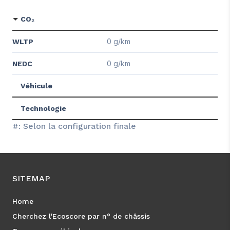
CO₂
0 g/km
WLTP
0 g/km
NEDC
Véhicule
Technologie
#: Selon la configuration finale
SITEMAP
Home
Cherchez l'Ecoscore par n° de châssis