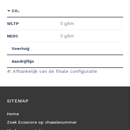
CO₂
0 g/km
WLTP
0 g/km
NEDC
Voertuig
Aandrijflijn
#: Afhankelijk van de finale configuratie
SITEMAP
Home
Zoek Ecoscore op chassisnummer