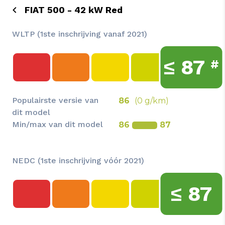
FIAT 500 - 42 kW Red
WLTP (1ste inschrijving vanaf 2021)
≤
87
#
Populairste versie van
86
(0 g/km)
dit model
Min/max van dit model
86
87
NEDC (1ste inschrijving vóór 2021)
≤
87