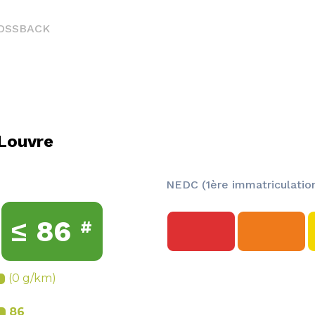
ROSSBACK
Louvre
NEDC (1ère immatriculation
≤
86
#
(0 g/km)
86