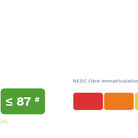
NEDC (1ère immatriculation
≤
87
#
km)