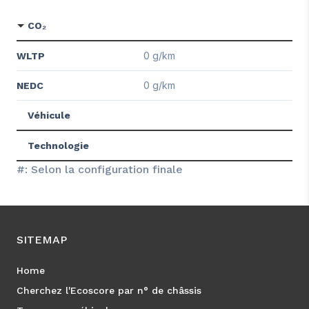
CO₂
0 g/km
WLTP
0 g/km
NEDC
Véhicule
Technologie
#: Selon la configuration finale
SITEMAP
Home
Cherchez l'Ecoscore par n° de châssis