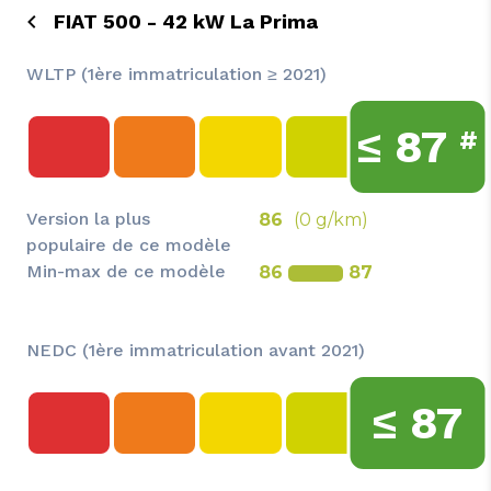
FIAT 500 - 42 kW La Prima
WLTP (1ère immatriculation ≥ 2021)
≤
87
#
Version la plus
86
(0 g/km)
populaire de ce modèle
Min-max de ce modèle
86
87
NEDC (1ère immatriculation avant 2021)
≤
87