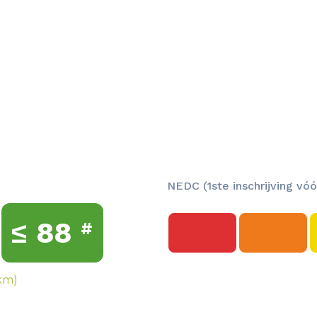
NEDC (1ste inschrijving vóó
≤
88
#
km)