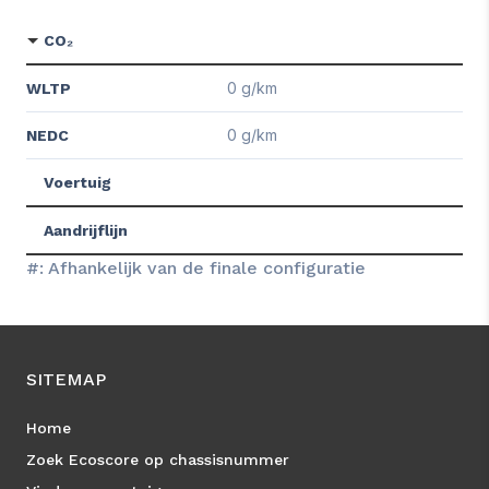
CO₂
0 g/km
WLTP
0 g/km
NEDC
Voertuig
Aandrijflijn
#: Afhankelijk van de finale configuratie
SITEMAP
Home
Zoek Ecoscore op chassisnummer