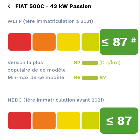
FIAT 500C - 42 kW Passion
WLTP (1ère immatriculation ≥ 2021)
≤
87
#
Version la plus
87
(0 g/km)
populaire de ce modèle
Min-max de ce modèle
86
87
NEDC (1ère immatriculation avant 2021)
≤
87