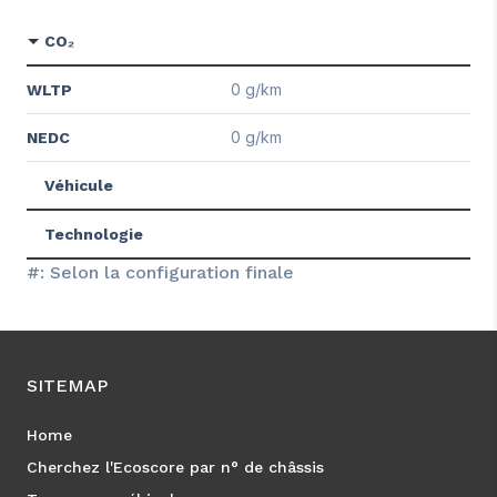
CO₂
0 g/km
WLTP
0 g/km
NEDC
Véhicule
Technologie
#: Selon la configuration finale
SITEMAP
Home
Cherchez l'Ecoscore par n° de châssis