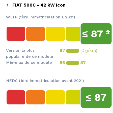
FIAT 500C - 42 kW Icon
WLTP (1ère immatriculation ≥ 2021)
≤
87
#
Version la plus
87
(0 g/km)
populaire de ce modèle
Min-max de ce modèle
86
87
NEDC (1ère immatriculation avant 2021)
≤
87