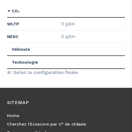
CO₂
0 g/km
WLTP
0 g/km
NEDC
Véhicule
Technologie
#: Selon la configuration finale
SITEMAP
Home
Cherchez l'Ecoscore par n° de châssis