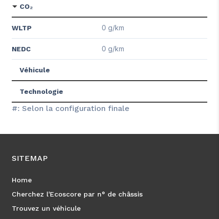
CO₂
0 g/km
WLTP
0 g/km
NEDC
Véhicule
Technologie
#: Selon la configuration finale
SITEMAP
Home
Cherchez l'Ecoscore par n° de châssis
Trouvez un véhicule