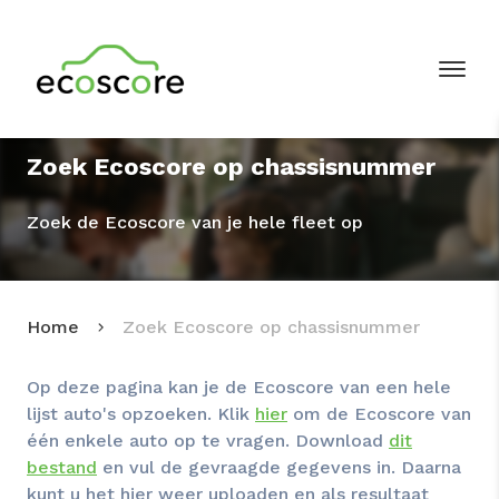
Zoek Ecoscore op chassisnummer
Zoek de Ecoscore van je hele fleet op
Home
Zoek Ecoscore op chassisnummer
Op deze pagina kan je de Ecoscore van een hele
lijst auto's opzoeken. Klik
hier
om de Ecoscore van
één enkele auto op te vragen. Download
dit
bestand
en vul de gevraagde gegevens in. Daarna
kunt u het hier weer uploaden en als resultaat