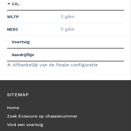
CO₂
0 g/km
WLTP
0 g/km
NEDC
Voertuig
Aandrijflijn
#: Afhankelijk van de finale configuratie
SITEMAP
Home
Zoek Ecoscore op chassisnummer
Vind een voertuig