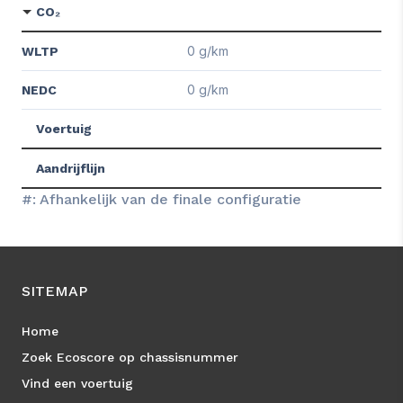
CO₂
0 g/km
WLTP
0 g/km
NEDC
Voertuig
Aandrijflijn
#: Afhankelijk van de finale configuratie
SITEMAP
Home
Zoek Ecoscore op chassisnummer
Vind een voertuig