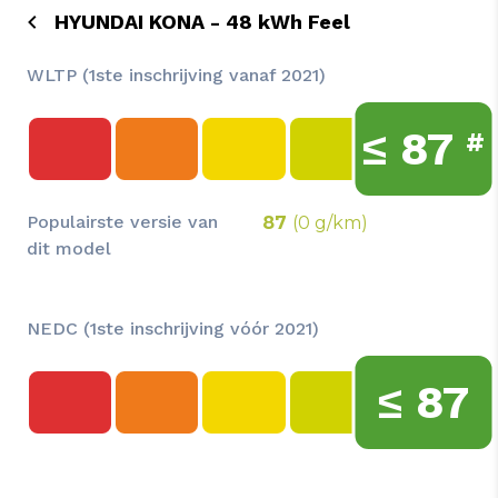
HYUNDAI KONA - 48 kWh Feel
WLTP (1ste inschrijving vanaf 2021)
≤
87
#
Populairste versie van
87
(0 g/km)
dit model
NEDC (1ste inschrijving vóór 2021)
≤
87