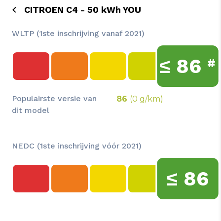
CITROEN C4 - 50 kWh YOU
WLTP (1ste inschrijving vanaf 2021)
≤
86
#
Populairste versie van
86
(0 g/km)
dit model
NEDC (1ste inschrijving vóór 2021)
≤
86