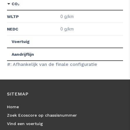
CO₂
0 g/km
WLTP
0 g/km
NEDC
Voertuig
Aandrijflijn
#: Afhankelijk van de finale configuratie
SITEMAP
Home
Zoek Ecoscore op chassisnummer
Vind een voertuig