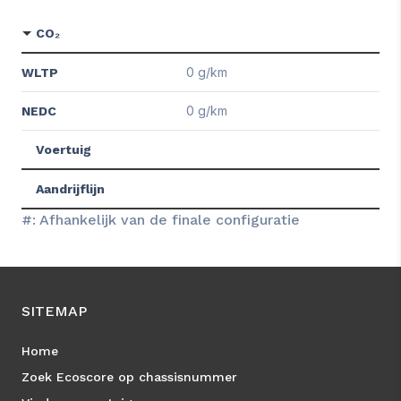
CO₂
0 g/km
WLTP
0 g/km
NEDC
Voertuig
Aandrijflijn
#: Afhankelijk van de finale configuratie
SITEMAP
Home
Zoek Ecoscore op chassisnummer