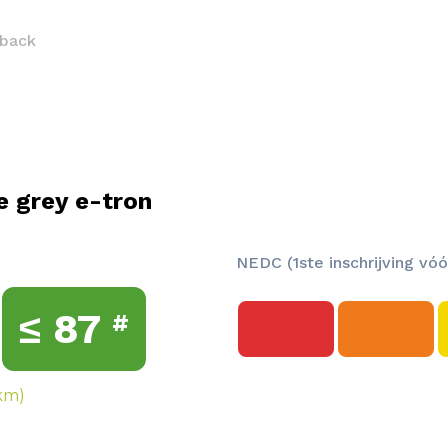
tback
e grey e-tron
NEDC (1ste inschrijving vóó
≤
87
#
km)