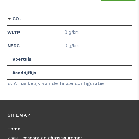
CO₂
0 g/km
WLTP
0 g/km
NEDC
Voertuig
Aandrijflijn
#: Afhankelijk van de finale configuratie
SITEMAP
Home
Zoek Ecoscore op chassisnummer