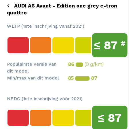
AUDI A6 Avant - Edition one grey e-tron
quattro
WLTP (1ste inschrijving vanaf 2021)
≤
87
#
Populairste versie van
86
(0 g/km)
dit model
Min/max van dit model
85
87
NEDC (1ste inschrijving vóór 2021)
≤
87