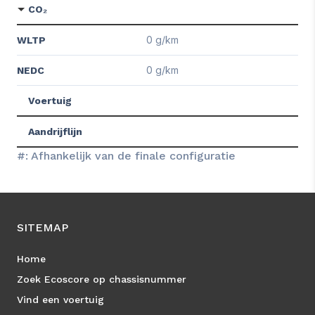
CO₂
0 g/km
WLTP
0 g/km
NEDC
Voertuig
Aandrijflijn
#: Afhankelijk van de finale configuratie
SITEMAP
Home
Zoek Ecoscore op chassisnummer
Vind een voertuig