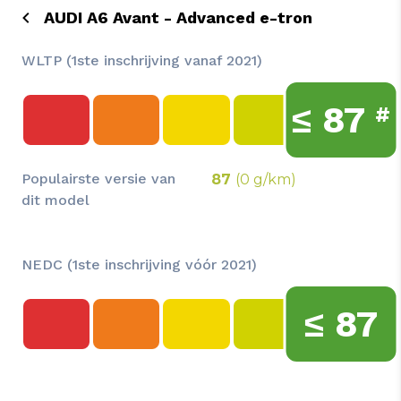
AUDI A6 Avant - Advanced e-tron
WLTP (1ste inschrijving vanaf 2021)
≤
87
#
Populairste versie van
87
(0 g/km)
dit model
NEDC (1ste inschrijving vóór 2021)
≤
87