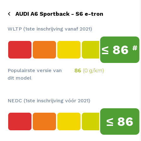
AUDI A6 Sportback - S6 e-tron
WLTP (1ste inschrijving vanaf 2021)
≤
86
#
Populairste versie van
86
(0 g/km)
dit model
NEDC (1ste inschrijving vóór 2021)
≤
86