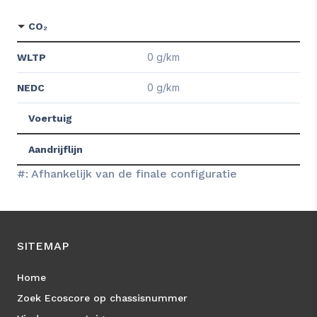
CO₂
0 g/km
WLTP
0 g/km
NEDC
Voertuig
Aandrijflijn
#: Afhankelijk van de finale configuratie
SITEMAP
Home
Zoek Ecoscore op chassisnummer