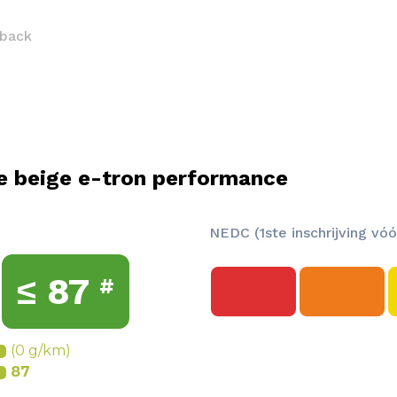
tback
e beige e-tron performance
NEDC (1ste inschrijving vóó
≤
87
#
(0 g/km)
87