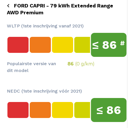
FORD CAPRI - 79 kWh Extended Range
AWD Premium
WLTP (1ste inschrijving vanaf 2021)
≤
86
#
Populairste versie van
86
(0 g/km)
dit model
NEDC (1ste inschrijving vóór 2021)
≤
86