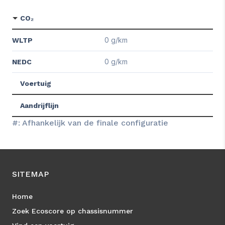
CO₂
0 g/km
WLTP
0 g/km
NEDC
Voertuig
Aandrijflijn
#: Afhankelijk van de finale configuratie
SITEMAP
Home
Zoek Ecoscore op chassisnummer