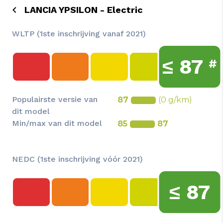
LANCIA YPSILON - Electric
WLTP (1ste inschrijving vanaf 2021)
≤
87
#
Populairste versie van
87
(0 g/km)
dit model
Min/max van dit model
85
87
NEDC (1ste inschrijving vóór 2021)
≤
87