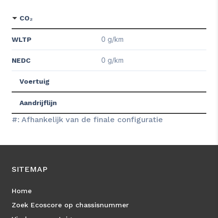
CO₂
0 g/km
WLTP
0 g/km
NEDC
Voertuig
Aandrijflijn
#: Afhankelijk van de finale configuratie
SITEMAP
Home
Zoek Ecoscore op chassisnummer