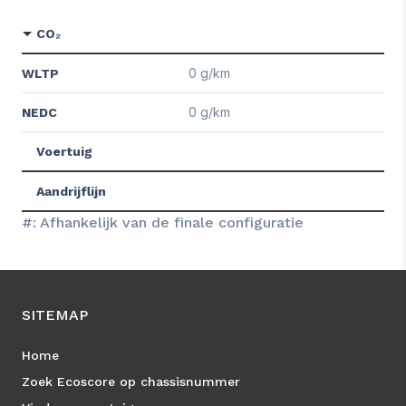
CO₂
0 g/km
WLTP
0 g/km
NEDC
Voertuig
Aandrijflijn
#: Afhankelijk van de finale configuratie
SITEMAP
Home
Zoek Ecoscore op chassisnummer