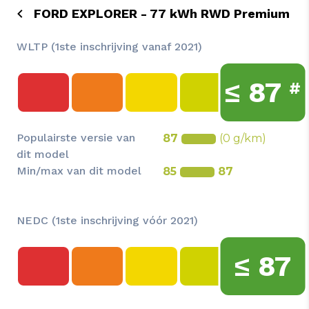
FORD EXPLORER - 77 kWh RWD Premium
WLTP (1ste inschrijving vanaf 2021)
≤
87
#
Populairste versie van
87
(0 g/km)
dit model
Min/max van dit model
85
87
NEDC (1ste inschrijving vóór 2021)
≤
87