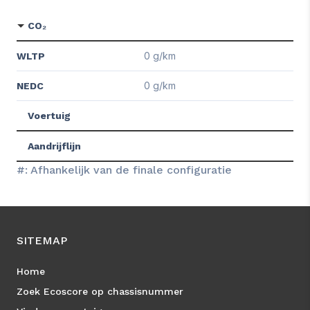
CO₂
0 g/km
WLTP
0 g/km
NEDC
Voertuig
Aandrijflijn
#: Afhankelijk van de finale configuratie
SITEMAP
Home
Zoek Ecoscore op chassisnummer