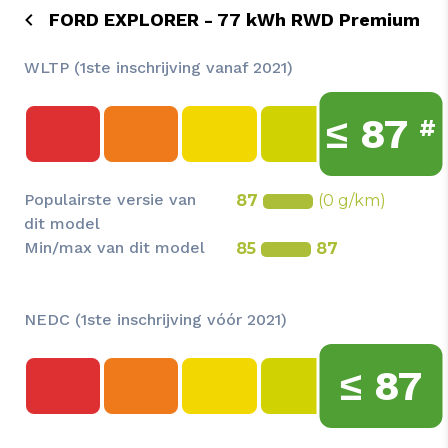
FORD EXPLORER - 77 kWh RWD Premium
WLTP (1ste inschrijving vanaf 2021)
≤
87
#
Populairste versie van
87
(0 g/km)
dit model
Min/max van dit model
85
87
NEDC (1ste inschrijving vóór 2021)
≤
87