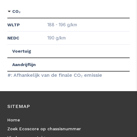
CO₂
188 - 196 g/km
WLTP
190 g/km
NEDC
Voertuig
Aandrijflijn
#: Afhankelijk van de finale CO₂ emissie
SITEMAP
Home
Zoek Ecoscore op chassisnummer