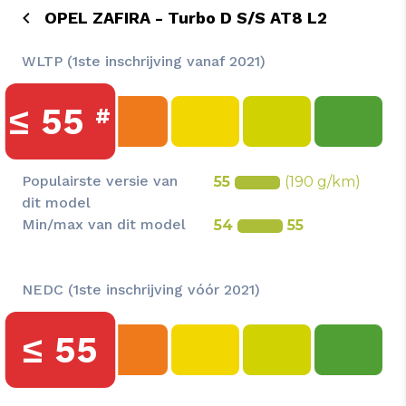
OPEL ZAFIRA - Turbo D S/S AT8 L2
WLTP (1ste inschrijving vanaf 2021)
≤
55
#
Populairste versie van
55
(190 g/km)
dit model
Min/max van dit model
54
55
NEDC (1ste inschrijving vóór 2021)
≤
55