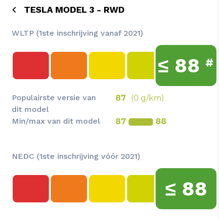
TESLA MODEL 3 - RWD
WLTP (1ste inschrijving vanaf 2021)
≤
88
#
Populairste versie van
87
(0 g/km)
dit model
Min/max van dit model
87
88
NEDC (1ste inschrijving vóór 2021)
≤
88