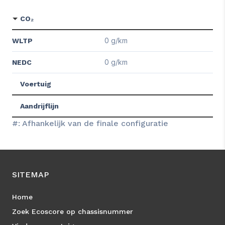
CO₂
0 g/km
WLTP
0 g/km
NEDC
Voertuig
Aandrijflijn
#: Afhankelijk van de finale configuratie
SITEMAP
Home
Zoek Ecoscore op chassisnummer