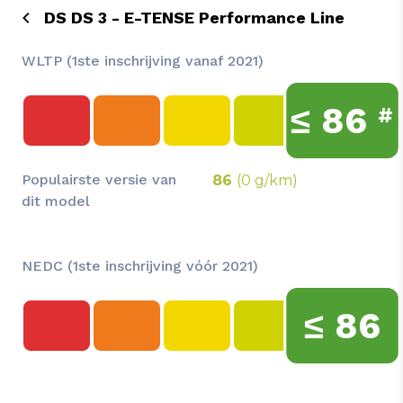
DS DS 3 - E-TENSE Performance Line
WLTP (1ste inschrijving vanaf 2021)
≤
86
#
Populairste versie van
86
(0 g/km)
dit model
NEDC (1ste inschrijving vóór 2021)
≤
86