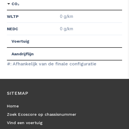
CO₂
0 g/km
WLTP
0 g/km
NEDC
Voertuig
Aandrijflijn
#: Afhankelijk van de finale configuratie
SITEMAP
Home
Zoek Ecoscore op chassisnummer
Vind een voertuig