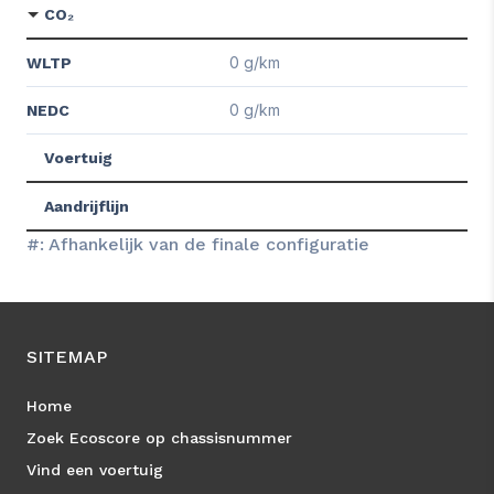
CO₂
0 g/km
WLTP
0 g/km
NEDC
Voertuig
Aandrijflijn
#: Afhankelijk van de finale configuratie
SITEMAP
Home
Zoek Ecoscore op chassisnummer
Vind een voertuig