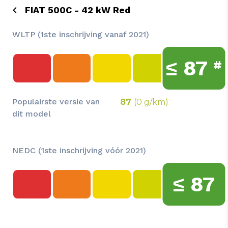
FIAT 500C - 42 kW Red
WLTP (1ste inschrijving vanaf 2021)
≤
87
#
Populairste versie van
87
(0 g/km)
dit model
NEDC (1ste inschrijving vóór 2021)
≤
87