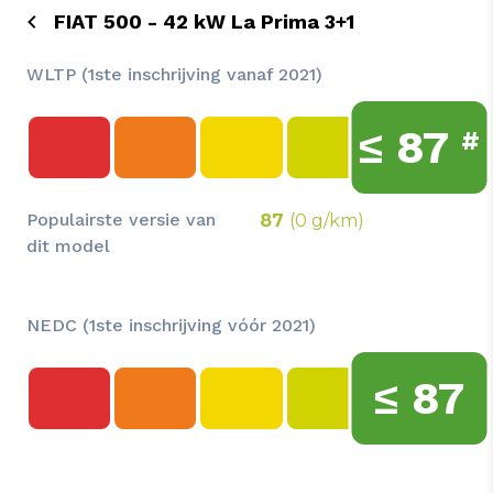
FIAT 500 - 42 kW La Prima 3+1
WLTP (1ste inschrijving vanaf 2021)
≤
87
#
Populairste versie van
87
(0 g/km)
dit model
NEDC (1ste inschrijving vóór 2021)
≤
87