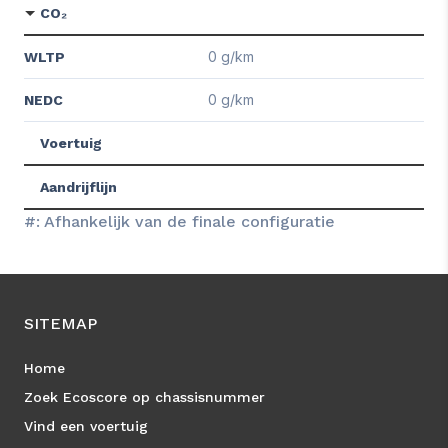
CO₂
0 g/km
WLTP
0 g/km
NEDC
Voertuig
Aandrijflijn
#: Afhankelijk van de finale configuratie
SITEMAP
Home
Zoek Ecoscore op chassisnummer
Vind een voertuig