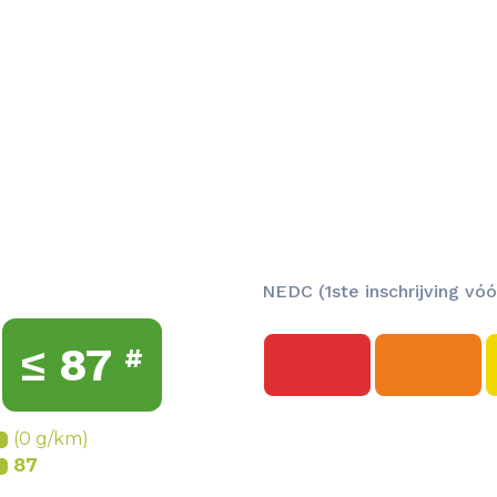
G
NEDC (1ste inschrijving vóó
≤
87
#
(0 g/km)
87