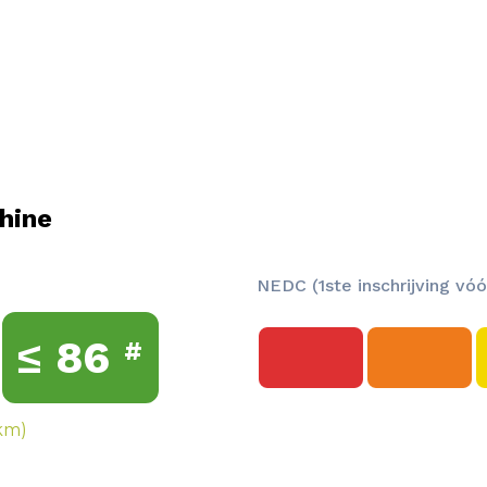
hine
NEDC (1ste inschrijving vóó
≤
86
#
km)