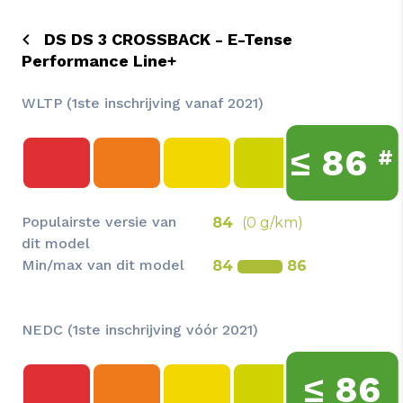
DS DS 3 CROSSBACK - E-Tense
Performance Line+
WLTP (1ste inschrijving vanaf 2021)
≤
86
#
Populairste versie van
84
(0 g/km)
dit model
Min/max van dit model
84
86
NEDC (1ste inschrijving vóór 2021)
≤
86