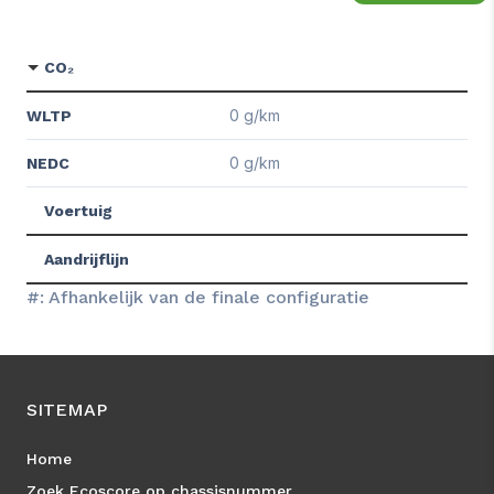
CO₂
0 g/km
WLTP
0 g/km
NEDC
Voertuig
Aandrijflijn
#: Afhankelijk van de finale configuratie
SITEMAP
Home
Zoek Ecoscore op chassisnummer