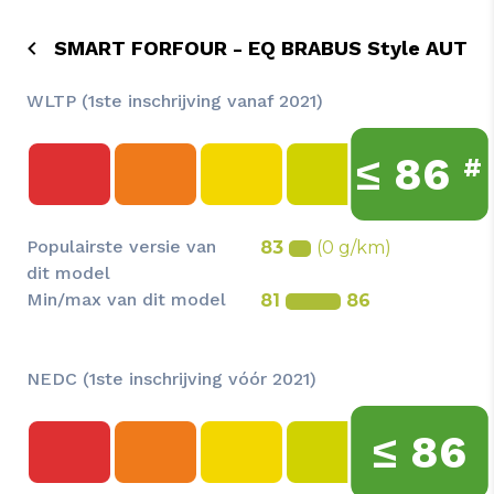
SMART FORFOUR - EQ BRABUS Style AUT
WLTP (1ste inschrijving vanaf 2021)
≤
86
#
Populairste versie van
83
(0 g/km)
dit model
Min/max van dit model
81
86
NEDC (1ste inschrijving vóór 2021)
≤
86